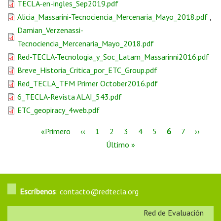
TECLA-en-ingles_Sep2019.pdf
Alicia_Massarini-Tecnociencia_Mercenaria_Mayo_2018.pdf
,
Damian_Verzenassi-
Tecnociencia_Mercenaria_Mayo_2018.pdf
Red-TECLA-Tecnologia_y_Soc_Latam_Massarinni2016.pdf
Breve_Historia_Critica_por_ETC_Group.pdf
Red_TECLA_TFM Primer October2016.pdf
6_TECLA-Revista ALAI_543.pdf
ETC_geopiracy_4web.pdf
«Primero
‹‹
1
2
3
4
5
6
7
››
Último »
Escríbenos
: contacto@redtecla.org
Red de Evaluación